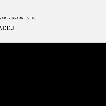
- MG
26/ABRIL/2018
ADEU